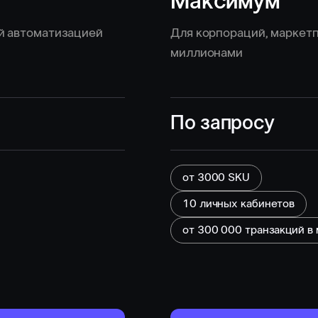
Максимум
й автоматизацией
Для корпораций, маркетп
миллионами
По запросу
от 3000 SKU
10 личных кабинетов
от
300 000
транзакций в