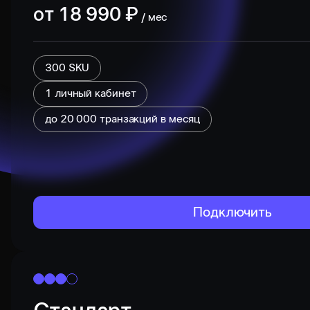
от
18 990
₽
/ мес
300 SKU
1 личный кабинет
до
20 000
транзакций в месяц
Подключить