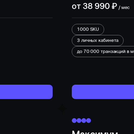
от
38 990
₽
/ мес
1000 SKU
3 личных кабинета
до
70 000
транзакций в 