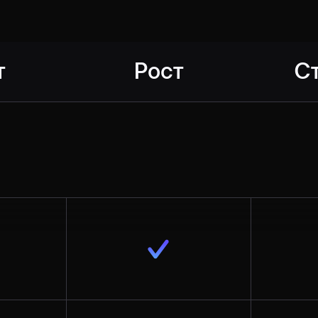
т
Рост
С