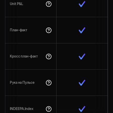
Unit P&L
План-факт
Кросс план-факт
Рука на Пульсе
INDEEPA.Index