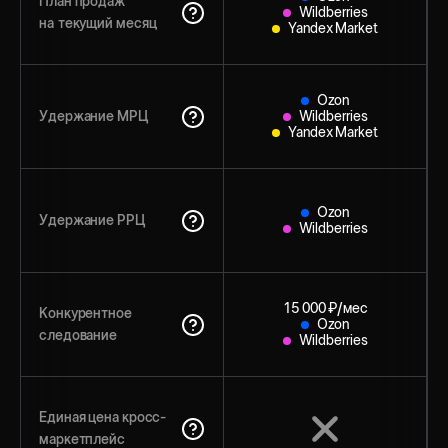
План продаж
Wildberries
на текущий месяц
Yandex Market
Ozon
Удержание МРЦ
Wildberries
Yandex Market
Ozon
Удержание РРЦ
Wildberries
15 000 ₽/мес
Конкурентное
Ozon
следование
Wildberries
Единая цена кросс-
маркетплейс