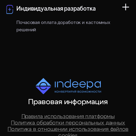
+
Дополнительный пакет
5 000 ₽/мес
Индивидуальная разработка
100 SKU
Почасовая оплата доработок и кастомных
решений
Дополнительный пакет
5 000 строк для
5 000 ₽/мес
Wildberries
Индивидуальная
интеграция
Дополнительный пакет
15 000 строк для Ozon
5 000 ₽/мес
или Yandex Market
Индивидуальная
стратегия
Дополнительный
Правовая информация
10 000 ₽/мес
кабинет
Правила использования платформы
Индивидуальный отчёт
По запросу
Политика обработки персональных данных
Политика в отношении использования файлов
cookies