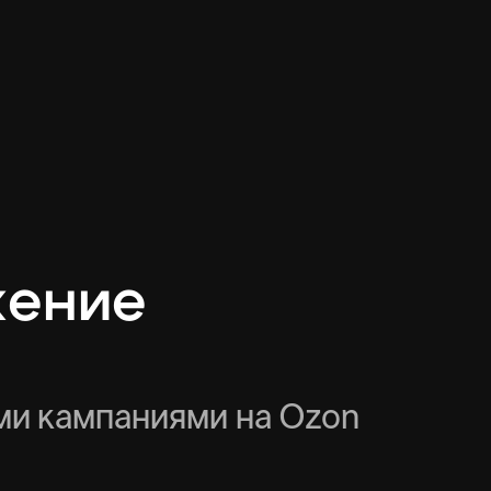
жение
и кампаниями на Ozon