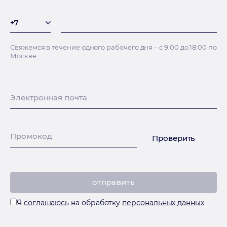
+7
+7
Свяжемся в течение одного рабочего дня – с 9:00 до 18:00 по
Москве.
Электронная почта
Промокод
Проверить
Я
соглашаюсь
на обработку
персональных данных